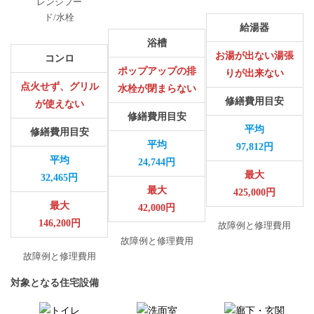
レンジフー
ド/水栓
給湯器
浴槽
お湯が出ない湯張
コンロ
ポップアップの排
りが出来ない
点火せず、グリル
水栓が閉まらない
修繕費用目安
が使えない
修繕費用目安
平均
修繕費用目安
平均
97,812円
平均
24,744円
最大
32,465円
最大
425,000円
最大
42,000円
146,200円
故障例と修理費用
故障例と修理費用
故障例と修理費用
対象となる住宅設備