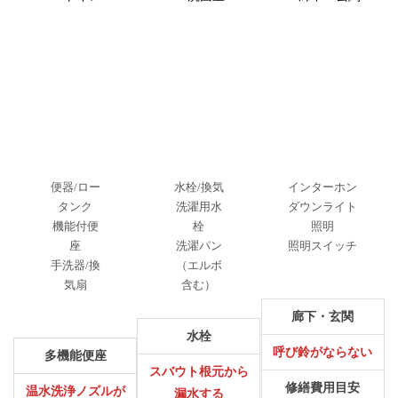
便器/ロー
水栓/換気
インターホン
タンク
洗濯用水
ダウンライト
機能付便
栓
照明
座
洗濯パン
照明スイッチ
手洗器/換
（エルボ
気扇
含む）
廊下・玄関
水栓
呼び鈴がならない
多機能便座
スバウト根元から
修繕費用目安
温水洗浄ノズルが
漏水する