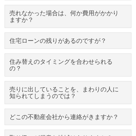
一切かかりません。
売れなかった場合は、何か費用がかかり
手数料が安いからといって、特別にかかる費用は一切ありませ
ますか？
ん。
もちろん、サービスの質を落とすことはありません。
一切かかりません。
※売買契約が成立した場合は、契約書に貼付する印紙代、不動産の登記費
住宅ローンの残りがあるのですが？
クレインハウスでは、お客様の不動産が売れなかった場合、ま
用などの諸費用が、一般の不動産会社と同様にかかります。
た、なんらかの事情により売却を中止した場合であっても、仲介
問題ございません。
手数料やその他の費用は、一切かかりません。
住み替えのタイミングを合わせられる
多くの方が心配する問題ですが、一般的に住宅ローンの残債は、
の？
売却した代金で返済しますので、特別に資金を用意する必要はあ
りません。
心配いりません。
また、銀行に対しての手続きの調整も、クレインハウスのスタッ
売りに出していることを、まわりの人に
引っ越しのタイミングはもちろん、不動産を売却代金を購入先へ
フが行いますので、ご安心ください。
知られてしまうのでは？
払い込む手続きなども、クレインハウスのベテランスタッフが的
確にご案内させていただきます。
売却活動にともなう広告には、物件の詳細な番地やマンションの
お客様のご要望の住み替えプランをお聞かせください。
どこの不動産会社から連絡がきますか？
部屋番号までは表示されません。
なるべく人に知られないように売却したい場合は、あらかじめス
クレインハウスから直接ご連絡いたします。
タッフにお申し付けください。