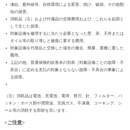
凍結、紫外線等、自然環境による変形、焼け、破損、その他類
似の損害。
消耗品（注）および付属品の交換費用および、これらを起因と
して生じた損害。
対象設備を修理するに当たり必要となった壁、床、天井または
タイル等の取り壊しと修復に要する費用。
対象設備を代替品と交換した場合の撤去、廃棄、運搬に要した
費用。
上記の他、普通保険約款巻末の別表（対象設備ごとの故障・不
具合）に定める支払の対象とならない故障・不具合の事象によ
る損害。
（注）消耗品は電池、充電池、電球、替刃、針、フィルター、パ
ッキン・ホース類や潤滑油、充填ガス、不凍液、コーキング、シ
ール等の消耗する部材を言います。
<ご注意>