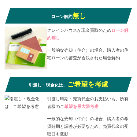
無し
ローン解約
クレインハウスが現金買取のため
ローン解
約無し
一般的な売却（仲介）の場合、購入者の住
宅ローンの審査が否決された場合解約
ご希望を考慮
引渡し・現金化は、
引渡し時期・売買代金のお支払いも、所有
者様のご
希望を最大限考慮
一般的な売却（仲介）の場合、購入者の希
望時期と調整が必要なため、売買代金の受
取日も変動