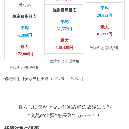
出ない
平均
修繕費用目安
28,052円
修繕費用目安
平均
最大
平均
32,552円
81,993円
42,800円
最大
最大
120,420円
故障例と修理費用
172,800円
故障例と修理費用
故障例と修理費用
修理関用目安は当社実績（2017/6 ～ 2019/7）
暮らしに欠かせない住宅設備の故障による
“突然の出費”を保険でカバー！！
補償対象の適否