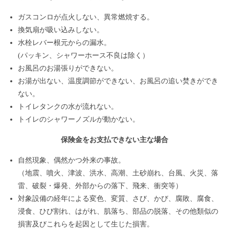
ガスコンロが点火しない、異常燃焼する。
換気扇が吸い込みしない。
水栓レバー根元からの漏水。
(パッキン、シャワーホース不良は除く）
お風呂のお湯張りができない。
お湯が出ない、温度調節ができない、お風呂の追い焚きができ
ない。
トイレタンクの水が流れない。
トイレのシャワーノズルが動かない。
保険金をお支払できない主な場合
自然現象、偶然かつ外来の事故。
（地震、噴火、津波、洪水、高潮、土砂崩れ、台風、火災、落
雷、破裂・爆発、外部からの落下、飛来、衝突等）
対象設備の経年による変色、変質、さび、かび、腐敗、腐食、
浸食、ひび割れ、はがれ、肌落ち、部品の脱落、その他類似の
損害及びこれらを起因として生じた損害。