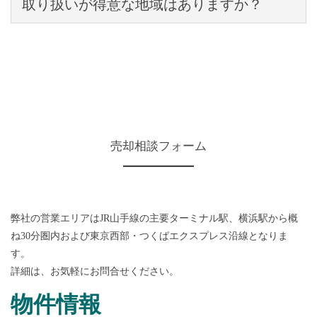
取り扱いが得意な地域はありますか？
クレインハウスにいただいたお問い合わせは、最初から最後まで
クレインハウスの担当スタッフが対応させていただきます。
さいたま市、熊谷市、山手線近郊及び周辺地域です。
お客様から頂いた大切な個人情報も、クレインハウスが責任を持
クレインハウスでは、質の高いサービスをご提供するために、営
って守ります。
業エリアを首都圏としています。
また、このエリアに精通したクレインハウスのスタッフの経験と
知識は、不動産やマンションの購入や売却をお考えのお客様の期
待を、裏切りません。
売却相談フォーム
弊社の営業エリアはJR山手線の主要ターミナル駅、横浜駅から概
ね30分圏内および東京西部・つくばエクスプレス沿線となりま
す。
詳細は、お気軽にお問合せください。
物件情報