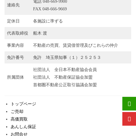
電話 048-669-9900
連絡先
FAX 048-666-9669
定休日
各施設に準ずる
代表取締役
船木 渡
事業内容
不動産の売買、賃貸借管理及びこれらの仲介
免許番号
免許 埼玉県知事（１）２５２５３
社団法人 全日本不動産協会会員
所属団体
社団法人 不動産保証協会加盟
首都圏不動産公正取引協議会加盟
トップページ
ご売却
高価買取
あんしん保証
お問合せ