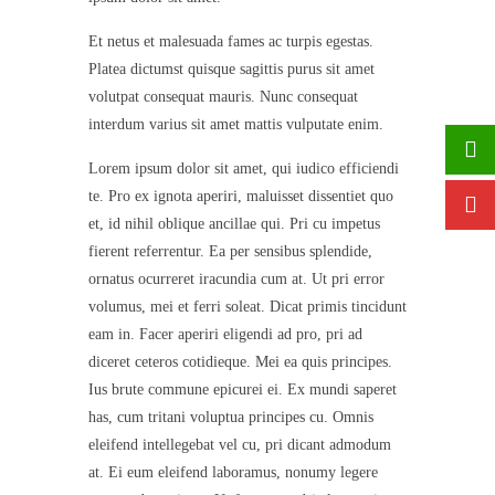
Et netus et malesuada fames ac turpis egestas.
Platea dictumst quisque sagittis purus sit amet
volutpat consequat mauris. Nunc consequat
interdum varius sit amet mattis vulputate enim.
Lorem ipsum dolor sit amet, qui iudico efficiendi
te. Pro ex ignota aperiri, maluisset dissentiet quo
et, id nihil oblique ancillae qui. Pri cu impetus
fierent referrentur. Ea per sensibus splendide,
ornatus ocurreret iracundia cum at. Ut pri error
volumus, mei et ferri soleat. Dicat primis tincidunt
eam in. Facer aperiri eligendi ad pro, pri ad
diceret ceteros cotidieque. Mei ea quis principes.
Ius brute commune epicurei ei. Ex mundi saperet
has, cum tritani voluptua principes cu. Omnis
eleifend intellegebat vel cu, pri dicant admodum
at. Ei eum eleifend laboramus, nonumy legere