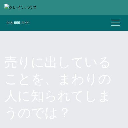
Skip
to
content
048-666-9900
売りに出している
ことを、まわりの
人に知られてしま
うのでは？